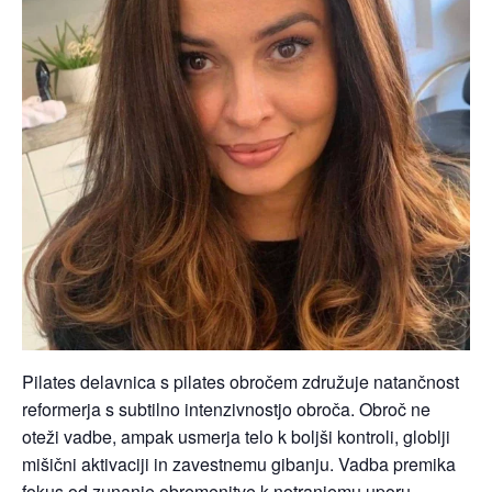
Pilates delavnica s pilates obročem združuje natančnost
reformerja s subtilno intenzivnostjo obroča. Obroč ne
oteži vadbe, ampak usmerja telo k boljši kontroli, globlji
mišični aktivaciji in zavestnemu gibanju. Vadba premika
fokus od zunanje obremenitve k notranjemu uporu,