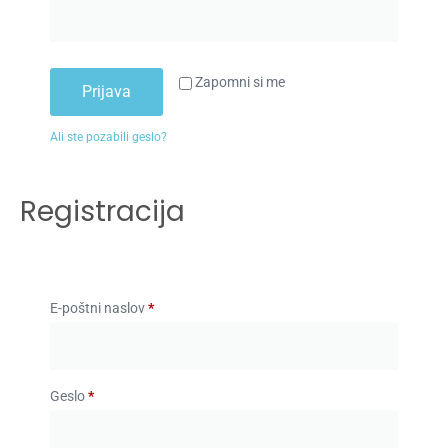
Zapomni si me
Prijava
Ali ste pozabili geslo?
Registracija
E-poštni naslov
*
Geslo
*