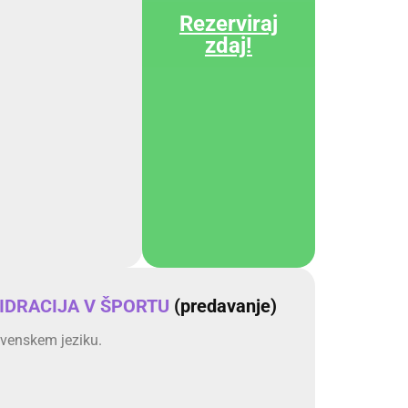
Rezerviraj
zdaj!
IDRACIJA V ŠPORTU
(predavanje)
ovenskem jeziku.