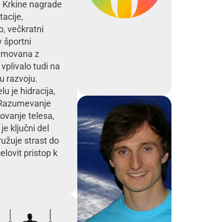
e Krkine nagrade
acije,
, večkratni
v športni
namovana z
i vplivalo tudi na
u razvoju.
 je hidracija,
a. Razumevanje
ovanje telesa,
je ključni del
užuje strast do
elovit pristop k