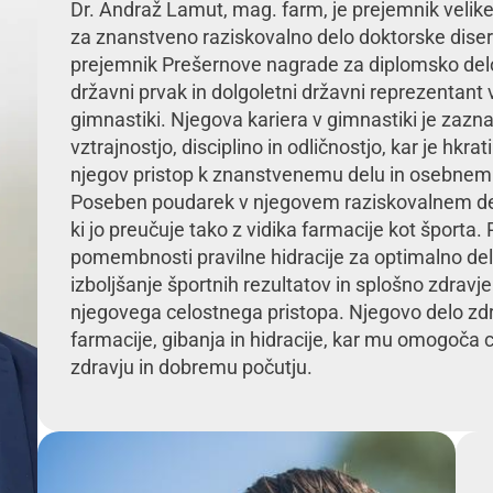
Dr. Andraž Lamut, mag. farm, je prejemnik velik
za znanstveno raziskovalno delo doktorske disert
prejemnik Prešernove nagrade za diplomsko delo
državni prvak in dolgoletni državni reprezentant 
gimnastiki. Njegova kariera v gimnastiki je zaz
vztrajnostjo, disciplino in odličnostjo, kar je hkrat
njegov pristop k znanstvenemu delu in osebnem
Poseben poudarek v njegovem raziskovalnem delu
ki jo preučuje tako z vidika farmacije kot šport
pomembnosti pravilne hidracije za optimalno del
izboljšanje športnih rezultatov in splošno zdravje 
njegovega celostnega pristopa. Njegovo delo zdr
farmacije, gibanja in hidracije, kar mu omogoča c
zdravju in dobremu počutju.