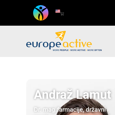
Andraž Lamut
Dr. mag.farmacije, državni