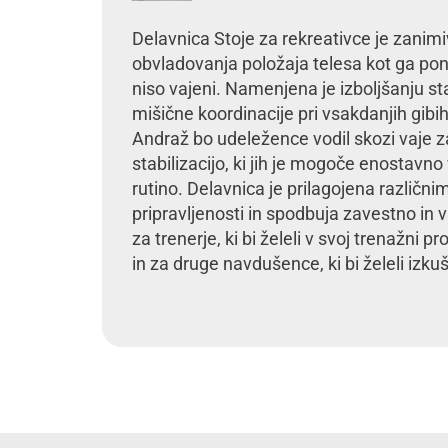
Delavnica Stoje za rekreativce je zanimi
obvladovanja položaja telesa kot ga pona
niso vajeni. Namenjena je izboljšanju sta
mišične koordinacije pri vsakdanjih gibih 
Andraž bo udeležence vodil skozi vaje z
stabilizacijo, ki jih je mogoče enostavno
rutino. Delavnica je prilagojena različn
pripravljenosti in spodbuja zavestno in 
za trenerje, ki bi želeli v svoj trenažni 
in za druge navdušence, ki bi želeli izkuš