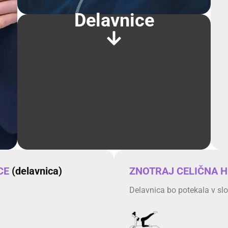
Delavnice
CE
(delavnica)
ZNOTRAJ CELIČNA H
Delavnica bo potekala v sl