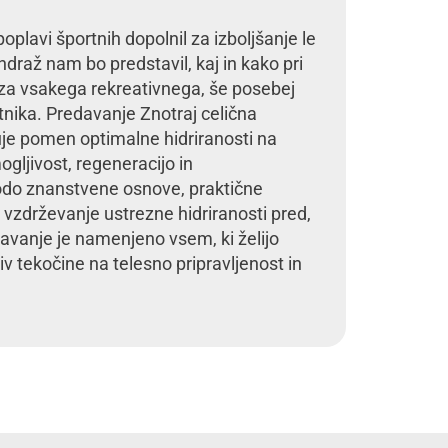
poplavi športnih dopolnil za izboljšanje le
ndraž nam bo predstavil, kaj in kako pri
za vsakega rekreativnega, še posebej
nika. Predavanje Znotraj celična
kuje pomen optimalne hidriranosti na
ogljivost, regeneracijo in
odo znanstvene osnove, praktične
a vzdrževanje ustrezne hidriranosti pred,
avanje je namenjeno vsem, ki želijo
v tekočine na telesno pripravljenost in