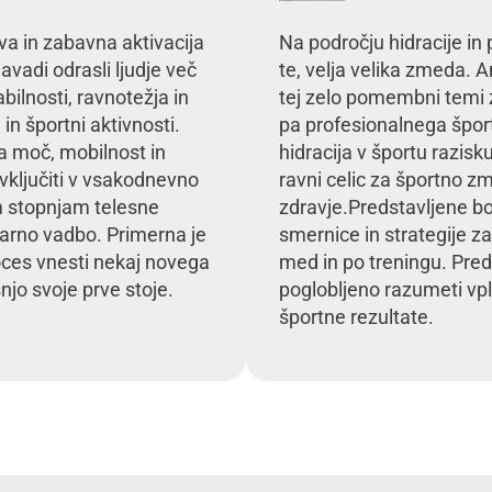
va in zabavna aktivacija
Na področju hidracije in 
vadi odrasli ljudje več
te, velja velika zmeda. A
bilnosti, ravnotežja in
tej zelo pomembni temi 
in športni aktivnosti.
pa profesionalnega šport
a moč, mobilnost in
hidracija v športu razis
 vključiti v vsakodnevno
ravni celic za športno zm
im stopnjam telesne
zdravje.Predstavljene b
varno vadbo. Primerna je
smernice in strategije z
proces vnesti nekaj novega
med in po treningu. Pred
njo svoje prve stoje.
poglobljeno razumeti vpli
športne rezultate.