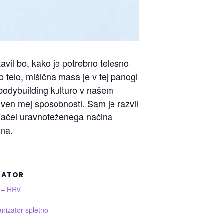
avil bo, kako je potrebno telesno
no telo, mišična masa je v tej panogi
bodybuilding kulturo v našem
 izven mej sposobnosti. Sam je razvil
m načel uravnoteženega načina
ana.
ZATOR
k – HRV
anizator spletno