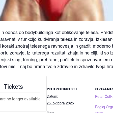
in odnos do bodybuildinga kot oblikovanje telesa. Predst
aravnati v funkcijo kultiviranja telesa in zdravja. Izklesa
koraki znotraj telesnega ravnovesja in graditi moderno 
tu zdravje, iz katerega rezultat izhaja in ne cilji, ki so
ljenjski slog, trening, prehrano, počitek in spoznavanje
tovi misli: naj bo hrana tvoje zdravilo in zdravilo tvoja hr
Tickets
PODROBNOSTI
ORGANI
Datum:
Petar Čeli
 are no longer available
25. oktobra 2025
Poglej Org