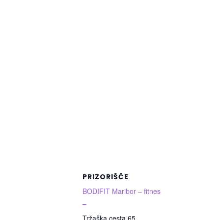
PRIZORIŠČE
BODIFIT Maribor – fitnes
–
Tržaška cesta 65