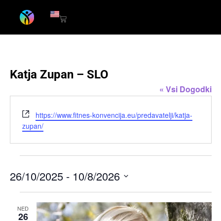
Katja Zupan – SLO
« Vsi Dogodki
Website
https://www.fitnes-konvencija.eu/predavatelji/katja-
zupan/
26/10/2025
 - 
10/8/2026
Izberite
datum.
NED
26