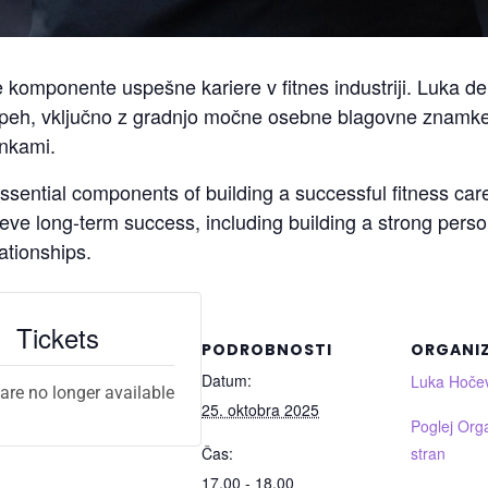
komponente uspešne kariere v fitnes industriji. Luka deli 
peh, vključno z gradnjo močne osebne blagovne znamke,
ankami.
ssential components of building a successful fitness car
eve long-term success, including building a strong perso
lationships.
Tickets
PODROBNOSTI
ORGANI
Datum:
Luka Hoče
 are no longer available
25. oktobra 2025
Poglej Org
Čas:
stran
17.00 - 18.00