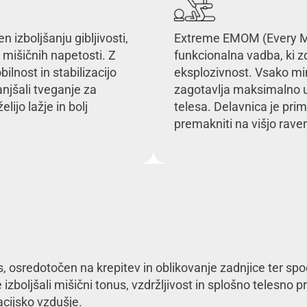
 izboljšanju gibljivosti,
Extreme EMOM (Every Min
mišičnih napetosti. Z
funkcionalna vadba, ki zd
ilnost in stabilizacijo
eksplozivnost. Vsako min
manjšali tveganje za
zagotavlja maksimalno uč
lijo lažje in bolj
telesa. Delavnica je prim
premakniti na višjo raven
, osredotočen na krepitev in oblikovanje zadnjice ter sp
 izboljšali mišični tonus, vzdržljivost in splošno telesno 
acijsko vzdušje.