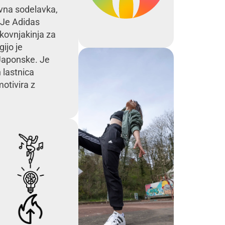
ovna sodelavka,
 Je Adidas
kovnjakinja za
ijo je
 Japonske. Je
 lastnica
otivira z