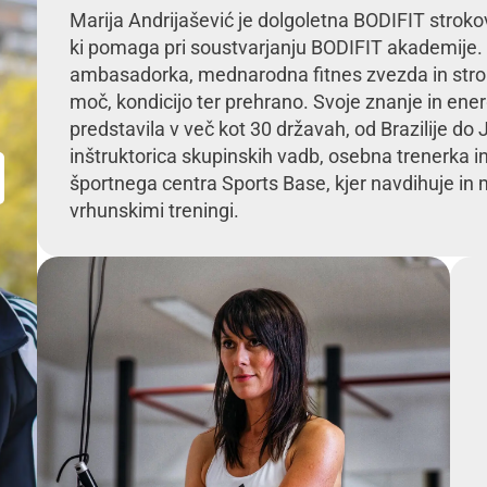
Marija Andrijašević je dolgoletna BODIFIT strok
ki pomaga pri soustvarjanju BODIFIT akademije.
ambasadorka, mednarodna fitnes zvezda in stro
moč, kondicijo ter prehrano. Svoje znanje in energ
predstavila v več kot 30 državah, od Brazilije do
inštruktorica skupinskih vadb, osebna trenerka in
športnega centra Sports Base, kjer navdihuje in m
vrhunskimi treningi.