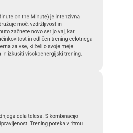
ute on the Minute) je intenzivna
ružuje moč, vzdržljivost in
uto začnete novo serijo vaj, kar
inkovitost in odličen trening celotnega
erna za vse, ki želijo svoje meje
 in izkusiti visokoenergijski trening.
odnjega dela telesa. S kombinacijo
pripravljenost. Trening poteka v ritmu