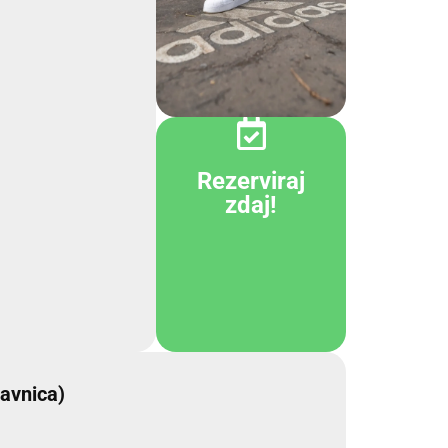
Rezerviraj
zdaj!
avnica)