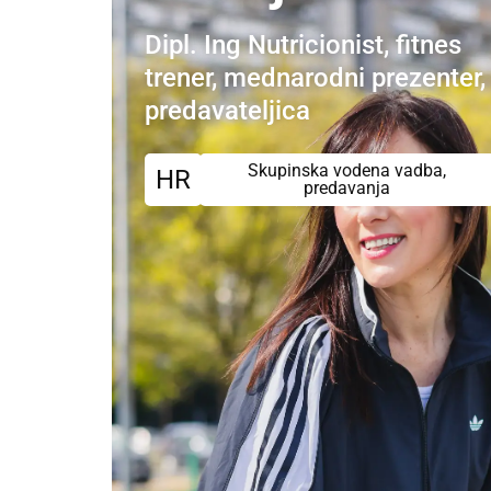
Dipl. Ing Nutricionist, fitnes
trener, mednarodni prezenter,
predavateljica
Skupinska vodena vadba,
HR
predavanja