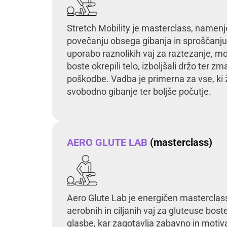
Stretch Mobility je masterclass, namenjen
povečanju obsega gibanja in sproščanju 
uporabo raznolikih vaj za raztezanje, mob
boste okrepili telo, izboljšali držo ter z
poškodbe. Vadba je primerna za vse, ki že
svobodno gibanje ter boljše počutje.
AERO GLUTE LAB
(masterclass)
Aero Glute Lab je energičen masterclass
aerobnih in ciljanih vaj za gluteuse boste
glasbe, kar zagotavlja zabavno in motiv